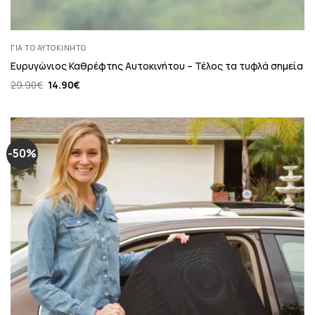
ΓΙΑ ΤΟ ΑΥΤΟΚΊΝΗΤΟ
Ευρυγώνιος Καθρέφτης Αυτοκινήτου – Τέλος τα τυφλά σημεία
Original
Η
29.90
€
14.90
€
price
τρέχουσα
was:
τιμή
29.90€.
είναι:
14.90€.
-50%