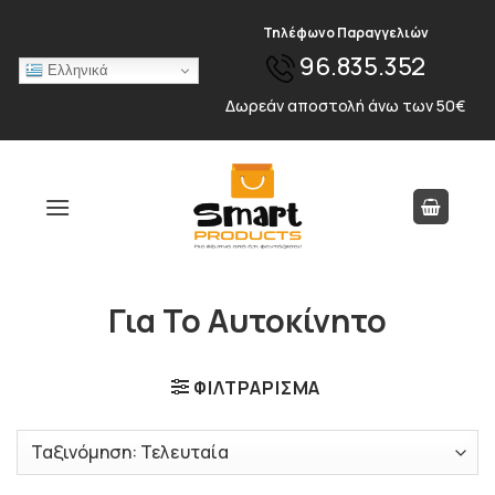
Skip
Τηλέφωνο Παραγγελιών
to
96.835.352
content
Ελληνικά
Δωρεάν αποστολή άνω των 50€
Για Το Αυτοκίνητο
ΦΙΛΤΡΆΡΙΣΜΑ