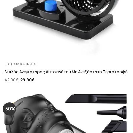
ΓΙΑ ΤΟ ΑΥΤΟΚΊΝΗΤΟ
Διπλός Ανεμιστήρας Αυτοκινήτου Με Ανεξάρτητη Περιστροφή
Original
Η
42.90
€
29.90
€
price
τρέχουσα
was:
τιμή
42.90€.
είναι:
29.90€.
-50%