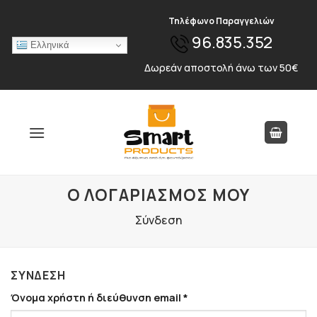
Skip
Τηλέφωνο Παραγγελιών
to
96.835.352
content
Ελληνικά
Δωρεάν αποστολή άνω των 50€
Ο ΛΟΓΑΡΙΑΣΜΌΣ ΜΟΥ
Σύνδεση
ΣΎΝΔΕΣΗ
Απαιτείται
Όνομα χρήστη ή διεύθυνση email
*