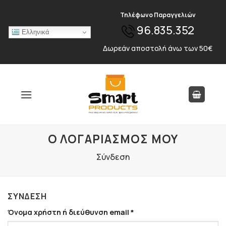
Skip
Τηλέφωνο Παραγγελιών
to
96.835.352
content
Ελληνικά
Δωρεάν αποστολή άνω των 50€
Ο ΛΟΓΑΡΙΑΣΜΌΣ ΜΟΥ
Σύνδεση
ΣΎΝΔΕΣΗ
Απαιτείται
Όνομα χρήστη ή διεύθυνση email
*