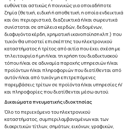
ευθύνεται αστικώς ή ποινικώς για οποιαδήποτε
ζημία (θετική, ειδική ή αποθετική, η οποία ενδεικτικά
και όχι περιοριστικά, διαζευκτικά ή/και σωρευτικά
συνίσταται σε απώλεια κερδών, δεδομένων,
διαφυγόντα κέρδη, χρηματική ικανοποίηση κλπ.) που
τυχόν θα υποστεί επισκέπτης του ηλεκτρονικού
καταστήματος ή τρίτος από αιτία που έχει σχέση με
τη λειτουργία ή μη ή/και τη χρήση του διαδικτυακού
τόπου ή/και σε αδυναμία παροχής υπηρεσιών ή/και
προϊόντων ή/και πληροφοριών που διατίθενται από
αυτόν ή/και από τυχόν μη επιτρεπόμενες
παρεμβάσεις τρίτων σε προϊόντα ή/και υπηρεσίες ή/
και πληροφορίες που διατίθενται μέσω αυτού.
Δικαιώματα πνευματικής ιδιοκτησίας
Όλο το περιεχόμενο του ηλεκτρονικού
καταστήματος, συμπεριλαμβανομένων και των
διακριτικών τίτλων, σημάτων, εικόνων, γραφικών,