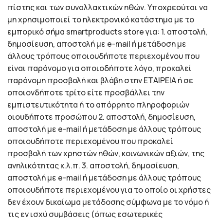
πίστης και των συναλλακτικών ηθών. Υποχρεούται να
μη χρησιμοποιεί τo ηλεκτρονικό κατάστημα με το
εμπορικό σήμα smartproducts store για: 1. αποστολή,
δημοσίευση, αποστολή με e-mail ή μετάδοση με
άλλους τρόπους οποιουδήποτε περιεχομένου που
είναι παράνομο για οποιοδήποτε λόγο, προκαλεί
παράνομη προσβολή και βλάβη στην ΕΤΑΙΡΕΙΑ ή σε
οποιονδήποτε τρίτο είτε προσβάλλει την
εμπιστευτικότητα ή το απόρρητο πληροφοριών
οιουδήποτε προσώπου 2. αποστολή, δημοσίευση,
αποστολή με e-mail ή μετάδοση με άλλους τρόπους
οποιουδήποτε περιεχομένου που προκαλεί
προσβολή των χρηστών ηθών, κοινωνικών αξιών, της
ανηλικότητας κ.λ.π. 3. αποστολή, δημοσίευση,
αποστολή με e-mail ή μετάδοση με άλλους τρόπους
οποιουδήποτε περιεχομένου για το οποίο οι χρήστες
δεν έχουν δικαίωμα μετάδοσης σύμφωνα με το νόμο ή
τις εν ισχύ συμβάσεις (όπως εσωτερικές