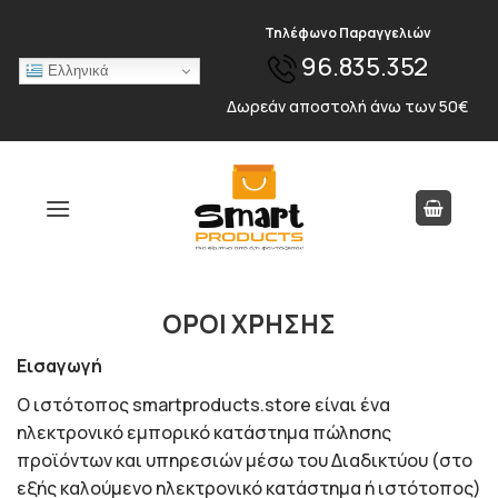
Skip
Τηλέφωνο Παραγγελιών
to
96.835.352
content
Ελληνικά
Δωρεάν αποστολή άνω των 50€
ΟΡΟΙ ΧΡΗΣΗΣ
Εισαγωγή
O ιστότοπος smartproducts.store είναι ένα
ηλεκτρονικό εμπορικό κατάστημα πώλησης
προϊόντων και υπηρεσιών μέσω του Διαδικτύου (στο
εξής καλούμενο ηλεκτρονικό κατάστημα ή ιστότοπος)