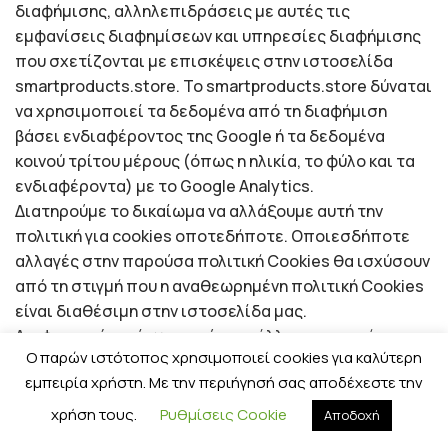
διαφήμισης, αλληλεπιδράσεις με αυτές τις
εμφανίσεις διαφημίσεων και υπηρεσίες διαφήμισης
που σχετίζονται με επισκέψεις στην ιστοσελίδα
smartproducts.store. To smartproducts.store δύναται
να χρησιμοποιεί τα δεδομένα από τη διαφήμιση
βάσει ενδιαφέροντος της Google ή τα δεδομένα
κοινού τρίτου μέρους (όπως η ηλικία, το φύλο και τα
ενδιαφέροντα) με το Google Analytics.
Διατηρούμε το δικαίωμα να αλλάξουμε αυτή την
πολιτική για cookies οποτεδήποτε. Οποιεσδήποτε
αλλαγές στην παρούσα πολιτική Cookies θα ισχύσουν
από τη στιγμή που η αναθεωρημένη πολιτική Cookies
είναι διαθέσιμη στην ιστοσελίδα μας.
Διαφημιστές τρίτων μερών και άλλες επιχειρήσεις
Ο παρών ιστότοπος χρησιμοποιεί cookies για καλύτερη
που συνεργαζόμαστε μπορεί να χρησιμοποιούν τα
εμπειρία χρήστη. Με την περιήγησή σας αποδέχεστε την
δικά τους Cookies για να συλλέξουν πληροφορίες που
αφορούν στις δραστηριότητές σας στην ιστοσελίδα
χρήση τους.
Ρυθμίσεις Cookie
Αποδοχή
μας. Δεν ελέγχουμε αυτά τα Cookies.