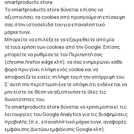
smartproducts.store
To smartproducts.store δύναται επίσης να
αξιοποιήσει τα cookies από προηγούμενη επίσκεψη
σας στην ιστοσελίδα του για επαναληπτικό
μάρκετινγκ.
Μπορείτε να επιλέξετε να εξαιρεθείτε από μία
τέτοια χρήση των cookies από την Google. Επίσης
μπορείτε να ρυθμίσετε τον Περιηγητή σας
(chrome,firefox edge κλπ), να σας ενημερώνει κάθε
φορά πριν γίνει η λήψη ενός cookie και να
αποφασίζετε εσείς τη λήψη του ή την απόρριψή του.
Σ’ αυτή την περίπτωση έχετε υπόψη ότι ενδέχεται να
μην είστε σε θέση να αξιοποιήσετε όλες τις
δυνατότητες του.
To smartproducts.store δύναται να χρησιμοποιεί τις
λειτουργίες του Google Analytics για τις διαφημίσεις
προβολής (π.χ., επαναληπτικό μάρκετινγκ, αναφορές
εμφάνισης Δικτύου εμφάνισης Google κλπ).