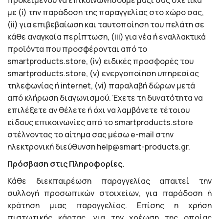
προκειμένου να επικοινωνήσουμε μαζί σας σχετικά
με (i) την παράδοση της παραγγελίας στο χώρο σας,
(ii) για επιβεβαίωση και ταυτοποίηση του πελάτη σε
κάθε αναγκαία περίπτωση, (iii) για νέα ή εναλλακτικά
προϊόντα που προσφέρονται από το
smartproducts.store, (iv) ειδικές προσφορές του
smartproducts.store, (v) ενεργοποίηση υπηρεσίας
τηλεφωνίας ή internet, (vi) παραλαβή δώρων μετά
από κλήρωση διαγωνισμού. Έχετε τη δυνατότητα να
επιλέξετε αν θέλετε ή όχι να λαμβάνετε τέτοιου
είδους επικοινωνίες από το smartproducts.store
στέλνοντας το αίτημα σας μέσω e-mail στην
ηλεκτρονική διεύθυνση help@smart-products.gr.
Πρόσβαση στις Πληροφορίες.
Κάθε διεκπαιρέωση παραγγελίας απαιτεί την
συλλογή προσωπικών στοιχείων, για παράδοση ή
κράτηση μιας παραγγελίας. Επίσης η χρήση
πιστωτικής κάρτας, για την χρέωση της οποίας