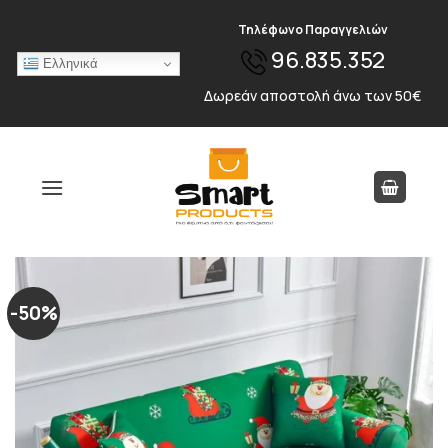
Skip
Τηλέφωνο Παραγγελιών
to
96.835.352
content
Ελληνικά
Δωρεάν αποστολή άνω των 50€
-50%