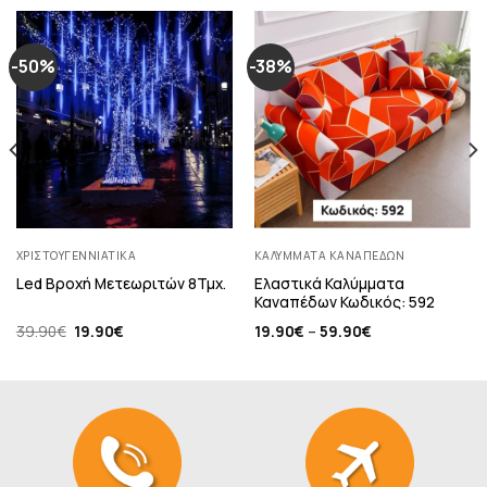
-50%
-38%
ΧΡΙΣΤΟΥΓΕΝΝΙΆΤΙΚΑ
ΚΑΛΎΜΜΑΤΑ ΚΑΝΑΠΈΔΩΝ
Ελαστικά Καλύμματα
Led Βροχή Μετεωριτών 8Τμχ.
Καναπέδων Κωδικός: 592
Original
Η
39.90
€
19.90
€
19.90
€
–
59.90
€
price
τρέχουσα
was:
τιμή
39.90€.
είναι:
19.90€.